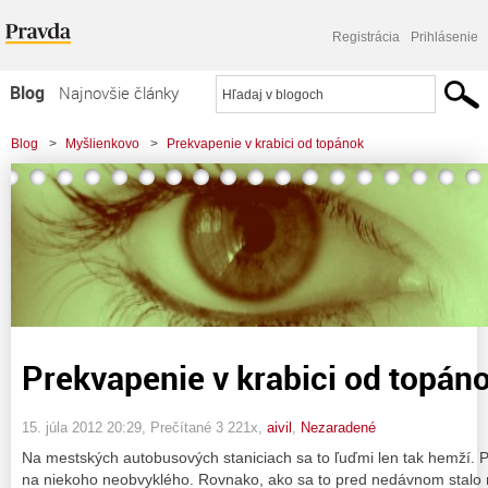
Registrácia
Prihlásenie
Blog
Najnovšie články
Najčítanejšie články
Blog
>
Myšlienkovo
>
Prekvapenie v krabici od topánok
Najkomentovanejšie články
Zoznam blogov
Komerčné blogy
Prekvapenie v krabici od topán
15. júla 2012 20:29
, Prečítané 3 221x,
aivil
,
Nezaradené
Na mestských autobusových staniciach sa to ľuďmi len tak hemží. Pr
na niekoho neobvyklého. Rovnako, ako sa to pred nedávnom stalo