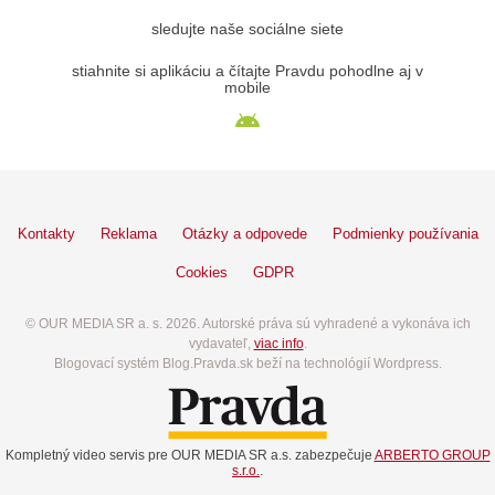
sledujte naše sociálne siete
stiahnite si aplikáciu a čítajte Pravdu pohodlne aj v
mobile
Kontakty
Reklama
Otázky a odpovede
Podmienky používania
Cookies
GDPR
© OUR MEDIA SR a. s. 2026. Autorské práva sú vyhradené a vykonáva ich
vydavateľ,
viac info
.
Blogovací systém Blog.Pravda.sk beží na technológií Wordpress.
Kompletný video servis pre OUR MEDIA SR a.s. zabezpečuje
ARBERTO GROUP
s.r.o.
.