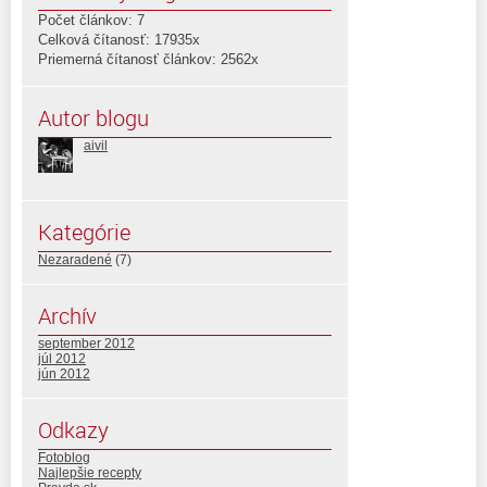
Počet článkov: 7
Celková čítanosť: 17935x
Priemerná čítanosť článkov: 2562x
Autor blogu
aivil
Kategórie
Nezaradené
(7)
Archív
september 2012
júl 2012
jún 2012
Odkazy
Fotoblog
Najlepšie recepty