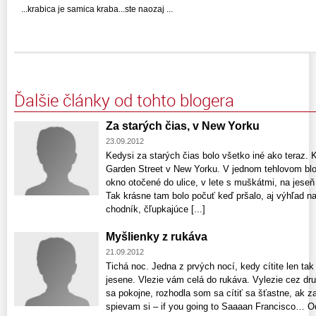
...krabica je samica kraba...ste naozaj ...
Ďalšie články od tohto blogera
Za starých čias, v New Yorku
23.09.2012
Kedysi za starých čias bolo všetko iné ako teraz. 
Garden Street v New Yorku. V jednom tehlovom bl
okno otočené do ulice, v lete s muškátmi, na jeseň
Tak krásne tam bolo počuť keď pršalo, aj výhľad na
chodník, čľupkajúce [...]
Myšlienky z rukáva
21.09.2012
Tichá noc. Jedna z prvých nocí, kedy cítite len tak
jesene. Vlezie vám celá do rukáva. Vylezie cez dru
sa pokojne, rozhodla som sa cítiť sa šťastne, ak 
spievam si – if you going to Saaaan Francisco… Od