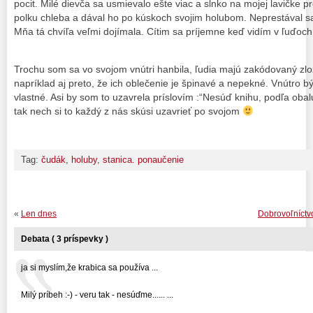
pocit. Milé dievča sa usmievalo ešte viac a slnko na mojej lavičke pr
polku chleba a dával ho po kúskoch svojim holubom. Neprestával sa 
Mňa tá chvíľa veľmi dojímala. Cítim sa príjemne keď vidím v ľuďoch 
Trochu som sa vo svojom vnútri hanbila, ľudia majú zakódovaný zlo
napríklad aj preto, že ich oblečenie je špinavé a nepekné. Vnútro bý
vlastné. Asi by som to uzavrela príslovím :“Nesúď knihu, podľa obal
tak nech si to každý z nás skúsi uzavrieť po svojom
Tag:
čudák
,
holuby
,
stanica. ponaučenie
«
Len dnes
Dobrovoľníctv
Debata ( 3 príspevky )
ja si myslím,že krabica sa používa ...
Milý príbeh :-) - veru tak - nesúďme...... ...