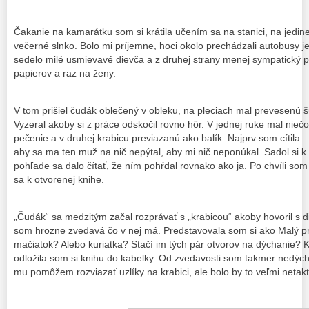
Čakanie na kamarátku som si krátila učením sa na stanici, na jedin
večerné slnko. Bolo mi príjemne, hoci okolo prechádzali autobusy 
sedelo milé usmievavé dievča a z druhej strany menej sympatický pá
papierov a raz na ženy.
V tom prišiel čudák oblečený v obleku, na pleciach mal prevesenú š
Vyzeral akoby si z práce odskočil rovno hôr. V jednej ruke mal nieč
pečenie a v druhej krabicu previazanú ako balík. Najprv som cítila…
aby sa ma ten muž na nič nepýtal, aby mi nič neponúkal. Sadol si k
pohľade sa dalo čítať, že ním pohŕdal rovnako ako ja. Po chvíli som 
sa k otvorenej knihe.
„Čudák“ sa medzitým začal rozprávať s „krabicou“ akoby hovoril s 
som hrozne zvedavá čo v nej má. Predstavovala som si ako Malý p
mačiatok? Alebo kuriatka? Stačí im tých pár otvorov na dýchanie? K
odložila som si knihu do kabelky. Od zvedavosti som takmer nedýc
mu pomôžem rozviazať uzlíky na krabici, ale bolo by to veľmi netak