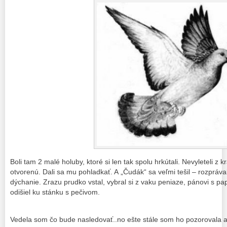
Boli tam 2 malé holuby, ktoré si len tak spolu hrkútali. Nevyleteli z 
otvorenú. Dali sa mu pohladkať. A „Čudák“ sa veľmi tešil – rozprával
dýchanie. Zrazu prudko vstal, vybral si z vaku peniaze, pánovi s pap
odišiel ku stánku s pečivom.
Vedela som čo bude nasledovať..no ešte stále som ho pozorovala 