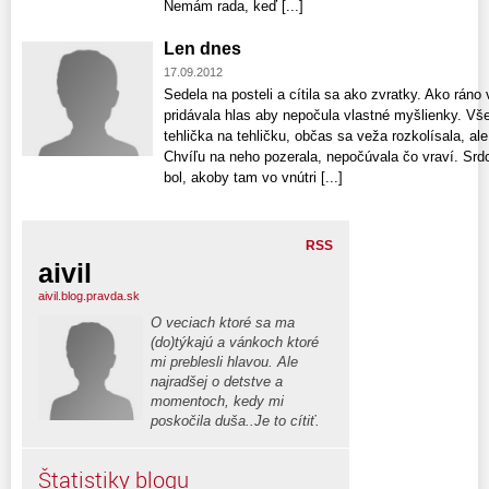
Nemám rada, keď [...]
Len dnes
17.09.2012
Sedela na posteli a cítila sa ako zvratky. Ako ráno
pridávala hlas aby nepočula vlastné myšlienky. Vše
tehlička na tehličku, občas sa veža rozkolísala, ale 
Chvíľu na neho pozerala, nepočúvala čo vraví. Srdc
bol, akoby tam vo vnútri [...]
RSS
aivil
aivil.blog.pravda.sk
O veciach ktoré sa ma
(do)týkajú a vánkoch ktoré
mi preblesli hlavou. Ale
najradšej o detstve a
momentoch, kedy mi
poskočila duša..Je to cítiť.
Štatistiky blogu